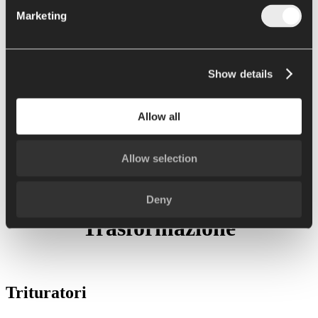
Riempitrici bag in drum e bag in bin Argo
Marketing
Riempitrice bag in box Alya
Retail packaging
Show details
Formulazione e cottura
Cucina all in one Chef
Allow all
News
Assistenza
Contatti
Allow selection
Deny
Trasformazione
Trituratori