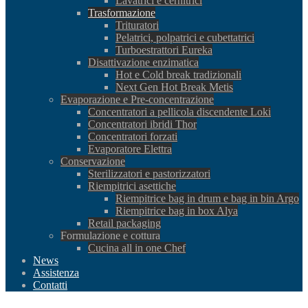
Lavatrici e cernitrici
Trasformazione
Trituratori
Pelatrici, polpatrici e cubettatrici
Turboestrattori Eureka
Disattivazione enzimatica
Hot e Cold break tradizionali
Next Gen Hot Break Metis
Evaporazione e Pre-concentrazione
Concentratori a pellicola discendente Loki
Concentratori ibridi Thor
Concentratori forzati
Evaporatore Elettra
Conservazione
Sterilizzatori e pastorizzatori
Riempitrici asettiche
Riempitrice bag in drum e bag in bin Argo
Riempitrice bag in box Alya
Retail packaging
Formulazione e cottura
Cucina all in one Chef
News
Assistenza
Contatti