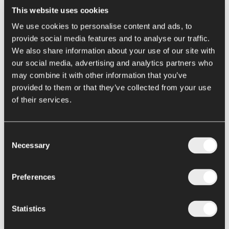
Turboestrattori Eureka
This website uses cookies
Disattivazione enzimatica
We use cookies to personalise content and ads, to
Hot e Cold Break tradizionali
provide social media features and to analyse our traffic.
We also share information about your use of our site with
Next Gen Hot Break Metis
our social media, advertising and analytics partners who
may combine it with other information that you’ve
Evaporazione e
pre-concentrazione
provided to them or that they’ve collected from your use
of their services.
Concentratori a pellicola discendente Loki
Concentratori ibridi Thor
Consent
Concentratori forzati Hercules
Necessary
Selection
Evaporatore Elettra
Conservazione
Preferences
Sterilizzatori e pastorizzatori
Statistics
Riempitrici asettiche