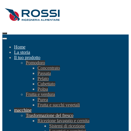
Home
La storia
Il tuo prodotto
Pomodoro
Concentrato
Passata
Pelato
Cubettato
Polpa
Frutta e verdura
Purea
Frutta e succhi vegetali
macchine
Trasformazione del fresco
Ricezione lavaggio e cernita
Sistemi di ricezione