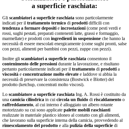
a superficie raschiata:
Gli
scambiatori a superficie raschiata
sono particolarmente
indicati per il
trattamento termico
di
prodotti
difficili con
tendenza a formare depositi
e
incrostazioni
(come pesti verdi e
rossi, sughi pestati, preparati contenenti latte, grassi e formaggio,
marmellate) e prodotti con
ingredienti in sospensione
che hanno la
necessità di essere mescolati energicamente (come sughi pronti, salse
con pezzi, alimenti per bambini con pezzi, zuppe con pezzi).
Inoltre gli
scambiatori a superficie raschiata
consentono il
contenimento delle pressioni
durante la lavorazione, e risultano
pertanto particolarmente indicati per il
trattamento
di
prodotti
a
viscosità
e
concentrazione molto elevate
e laddove si abbia la
necessità di preservare la consistenza (Bostwick e Blotter) del
prodotto (ketchup, concentrati molto viscosi).
Lo
scambiatore a superficie raschiata
Ing. A. Rossi è costituito da
una
camicia cilindrica
in cui
circola un fluido
di
riscaldamento
o
raffreddamento
, al cui interno è alloggiato un albero rotante
motorizzato su cui sono applicate
palette mobili raschianti
realizzate in materiale plastico idoneo al contatto con gli alimenti,
che lavorano sulla superficie interna della camicia, provvedendo al
rimescolamento del prodotto
e alla
pulizia della superficie
di