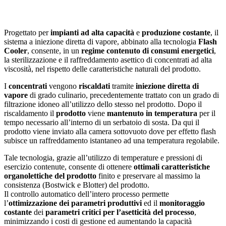
Progettato per
impianti ad alta capacità
e
produzione costante
, il
sistema a iniezione diretta di vapore, abbinato alla tecnologia
Flash
Cooler
, consente, in un
regime contenuto di consumi energetici
,
la sterilizzazione e il raffreddamento asettico di concentrati ad alta
viscosità, nel rispetto delle caratteristiche naturali del prodotto.
I
concentrati
vengono
riscaldati
tramite
iniezione diretta di
vapore
di grado culinario, precedentemente trattato con un grado di
filtrazione idoneo all’utilizzo dello stesso nel prodotto. Dopo il
riscaldamento il
prodotto
viene
mantenuto in temperatura
per il
tempo necessario all’interno di un serbatoio di sosta. Da qui il
prodotto viene inviato alla camera sottovuoto dove per effetto flash
subisce un raffreddamento istantaneo ad una temperatura regolabile.
Tale tecnologia, grazie all’utilizzo di temperature e pressioni di
esercizio contenute, consente di ottenere
ottimali caratteristiche
organolettiche del prodotto
finito e preservare al massimo la
consistenza (Bostwick e Blotter) del prodotto.
Il controllo automatico dell’intero processo permette
l’
ottimizzazione dei parametri produttivi
ed il
monitoraggio
costante
dei
parametri critici per l’asetticità del processo
,
minimizzando i costi di gestione ed aumentando la capacità