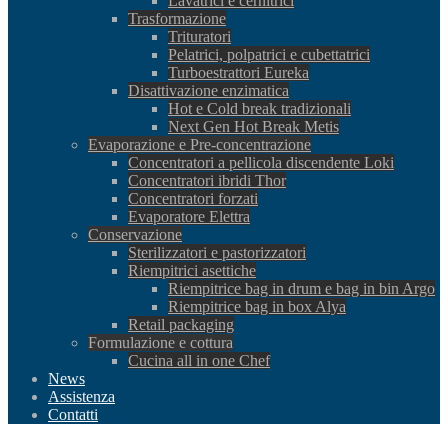
Lavatrici e cernitrici
Trasformazione
Trituratori
Pelatrici, polpatrici e cubettatrici
Turboestrattori Eureka
Disattivazione enzimatica
Hot e Cold break tradizionali
Next Gen Hot Break Metis
Evaporazione e Pre-concentrazione
Concentratori a pellicola discendente Loki
Concentratori ibridi Thor
Concentratori forzati
Evaporatore Elettra
Conservazione
Sterilizzatori e pastorizzatori
Riempitrici asettiche
Riempitrice bag in drum e bag in bin Argo
Riempitrice bag in box Alya
Retail packaging
Formulazione e cottura
Cucina all in one Chef
News
Assistenza
Contatti