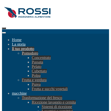
Home
La storia
Il tuo prodotto
Pomodoro
Concentrato
Passata
Pelato
Cubettato
Polpa
Frutta e verdura
Purea
Frutta e succhi vegetali
macchine
Trasformazione del fresco
Ricezione lavaggio e cernita
Sistemi di ricezione