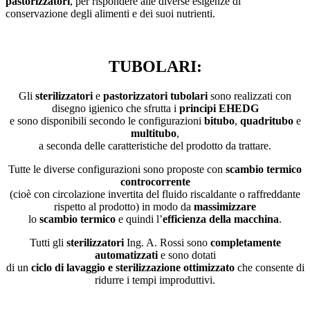
pastorizzatori
, per rispondere alle diverse esigenze di
conservazione degli alimenti e dei suoi nutrienti.
TUBOLARI:
Gli
sterilizzatori
e
pastorizzatori
tubolari
sono realizzati con
disegno igienico che sfrutta i
principi EHEDG
e sono disponibili secondo le configurazioni
bitubo
,
quadritubo
e
multitubo
,
a seconda delle caratteristiche del prodotto da trattare.
Tutte le diverse configurazioni sono proposte con
scambio termico
controcorrente
(cioè con circolazione invertita del fluido riscaldante o raffreddante
rispetto al prodotto) in modo da
massimizzare
lo
scambio termico
e quindi l’
efficienza della macchina
.
Tutti gli
sterilizzatori
Ing. A. Rossi sono
completamente
automatizzati
e sono dotati
di un
ciclo di lavaggio e sterilizzazione ottimizzato
che consente di
ridurre i tempi improduttivi.