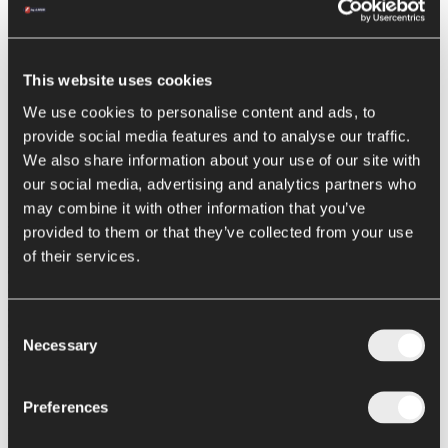
Massima integrità dei pezzi
Speciale sistema di miscelazione per pezzi
This website uses cookies
Design altamente igienico
We use cookies to personalise content and ads, to
Impianto completamente automatizzato
provide social media features and to analyse our traffic.
Capacità sino a 20.000 l/h
We also share information about your use of our site with
our social media, advertising and analytics partners who
|
Quadritubo
may combine it with other information that you’ve
provided to them or that they’ve collected from your use
La
tecnologia di scambio termico
“tubo-in-tubo” a
quattro tubi
of their services.
concentrici
è indicata sia per
prodotti ad elevata viscosità
(concentrato di pomodoro, puree di frutta concentrate) sia per
alimenti
che presentano
pezzi di dimensioni ridotte
(polpa, sughi
Consent
con pezzi). In questo caso i tubi in cui si trova il mezzo di
riscaldamento o raffreddamento sono due, uno interno al tubo in cui
Necessary
Selection
scorre il prodotto e l’altro esterno.
Il prodotto fluisce dunque all’interno di una sezione a corona
Preferences
circolare e risulta riscaldato sia dall’interno che dall’esterno. I
miscelatori ad alta efficienza
sviluppati da
Ing. A. Rossi
vengono