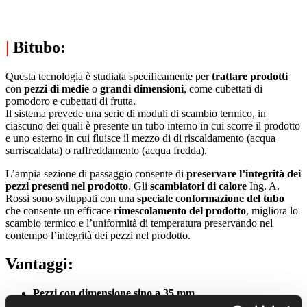
|
Bitubo:
Questa tecnologia è studiata specificamente per
trattare prodotti
con
pezzi di medie
o
grandi
dimensioni
, come cubettati di
pomodoro e cubettati di frutta.
Il sistema prevede una serie di moduli di scambio termico, in
ciascuno dei quali è presente un tubo interno in cui scorre il prodotto
e uno esterno in cui fluisce il mezzo di di riscaldamento (acqua
surriscaldata) o raffreddamento (acqua fredda).
L’ampia sezione di passaggio consente di
preservare l’integrità dei
pezzi presenti nel prodotto
. Gli
scambiatori di calore
Ing. A.
Rossi sono sviluppati con una
speciale conformazione del tubo
che consente un efficace
rimescolamento del prodotto
, migliora lo
scambio termico e l’uniformità di temperatura preservando nel
contempo l’integrità dei pezzi nel prodotto.
Vantaggi:
Pezzi con dimensione sino a 35 mm