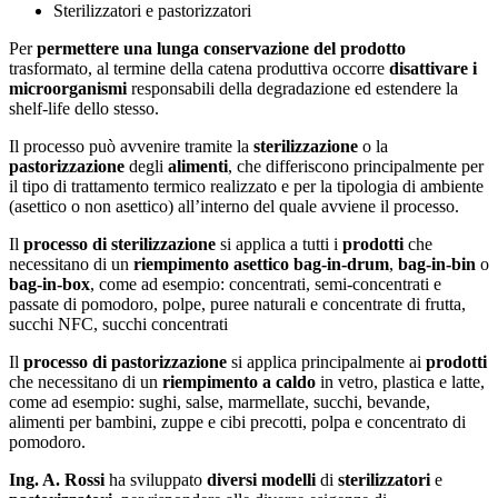
Sterilizzatori e pastorizzatori
Per
permettere una lunga conservazione del prodotto
trasformato, al termine della catena produttiva occorre
disattivare i
microorganismi
responsabili della degradazione ed estendere la
shelf-life dello stesso.
Il processo può avvenire tramite la
sterilizzazione
o la
pastorizzazione
degli
alimenti
, che differiscono principalmente per
il tipo di trattamento termico realizzato e per la tipologia di ambiente
(asettico o non asettico) all’interno del quale avviene il processo.
Il
processo di sterilizzazione
si applica a tutti i
prodotti
che
necessitano di un
riempimento asettico bag-in-drum
,
bag-in-bin
o
bag-in-box
, come ad esempio: concentrati, semi-concentrati e
passate di pomodoro, polpe, puree naturali e concentrate di frutta,
succhi NFC, succhi concentrati
Il
processo di pastorizzazione
si applica principalmente ai
prodotti
che necessitano di un
riempimento a caldo
in vetro, plastica e latte,
come ad esempio: sughi, salse, marmellate, succhi, bevande,
alimenti per bambini, zuppe e cibi precotti, polpa e concentrato di
pomodoro.
Ing. A. Rossi
ha sviluppato
diversi modelli
di
sterilizzatori
e