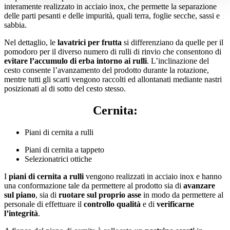
interamente realizzato in acciaio inox, che permette la separazione
delle parti pesanti e delle impurità, quali terra, foglie secche, sassi e
sabbia.
Nel dettaglio, le
lavatrici per frutta
si differenziano da quelle per il
pomodoro per il diverso numero di rulli di rinvio che consentono di
evitare l’accumulo di erba intorno ai rulli
. L’inclinazione del
cesto consente l’avanzamento del prodotto durante la rotazione,
mentre tutti gli scarti vengono raccolti ed allontanati mediante nastri
posizionati al di sotto del cesto stesso.
Cernita:
Piani di cernita a rulli
Piani di cernita a tappeto
Selezionatrici ottiche
I
piani di cernita a rulli
vengono realizzati in acciaio inox e hanno
una conformazione tale da permettere al prodotto sia di
avanzare
sul piano
, sia di
ruotare sul proprio asse
in modo da permettere al
personale di effettuare il
controllo qualità
e di
verificarne
l’integrità
.