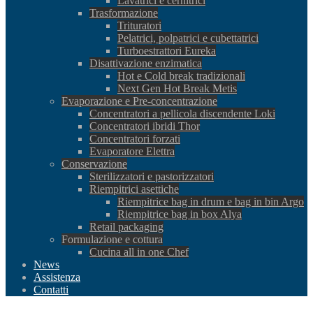
Lavatrici e cernitrici
Trasformazione
Trituratori
Pelatrici, polpatrici e cubettatrici
Turboestrattori Eureka
Disattivazione enzimatica
Hot e Cold break tradizionali
Next Gen Hot Break Metis
Evaporazione e Pre-concentrazione
Concentratori a pellicola discendente Loki
Concentratori ibridi Thor
Concentratori forzati
Evaporatore Elettra
Conservazione
Sterilizzatori e pastorizzatori
Riempitrici asettiche
Riempitrice bag in drum e bag in bin Argo
Riempitrice bag in box Alya
Retail packaging
Formulazione e cottura
Cucina all in one Chef
News
Assistenza
Contatti