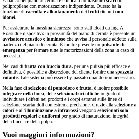
A fianco del piano di cernita è collocato un
nastrino scarti
in
polipropilene con motorizzazione indipendente. Questo ha la
funzione di
raccolta e allontanamento
dei
frutti
ritenuti
non
idonei
.
Per assicurare la massima sicurezza, sono stati ideati da Ing. A.
Rossi due dispositivi: in prossimità del piano di cernita è presente un
avvisatore acustico e luminoso
che avvisa il personale addetto sulla
partenza del piano di cernita. È inoltre presente un
pulsante di
emergenza
per fermare tutte le motorizzazioni della zona in caso di
necessità.
Nei casi di
frutta con buccia dura
, per una pulizia più efficace e
definitiva, è possibile a discrezione del cliente fornire una
spazzola
rotante
. Tale sistema può essere by-passato quando non necessario.
Nella fase di
selezione di pomodoro e frutta
, è inoltre possibile
integrare nella linea
, delle
selezionatrici ottiche
in grado di
individuare i difetti nei prodotti e i corpi estranei sulle linee di
selezione, scartandoli con estrema precisione. Grazie alla
selezione a
colori
e all’
illuminazione a infrarossi
vengono
selezionati
solo
prodotti regolari e uniformi
per grado di maturazione, integrità
della buccia e della polpa.
Vuoi maggiori informazioni?