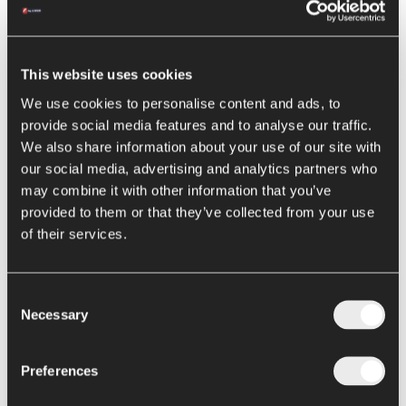
Riempitrici bag in drum e bag in bin Argo
Riempitrice bag in box Alya
Retail packaging
This website uses cookies
Formulazione e cottura
We use cookies to personalise content and ads, to
provide social media features and to analyse our traffic.
Cucina all in one Chef
We also share information about your use of our site with
News
our social media, advertising and analytics partners who
Assistenza
may combine it with other information that you’ve
Contatti
provided to them or that they’ve collected from your use
of their services.
Consent
Lavatrici & Cernitrici
Necessary
Selection
Lavaggio:
Preferences