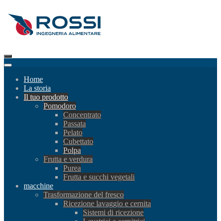
Home
La storia
Il tuo prodotto
Pomodoro
Concentrato
Passata
Pelato
Cubettato
Polpa
Frutta e verdura
Purea
Frutta e succhi vegetali
macchine
Trasformazione del fresco
Ricezione lavaggio e cernita
Sistemi di ricezione