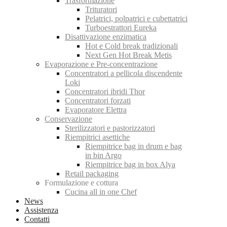
Trasformazione
Trituratori
Pelatrici, polpatrici e cubettatrici
Turboestrattori Eureka
Disattivazione enzimatica
Hot e Cold break tradizionali
Next Gen Hot Break Metis
Evaporazione e Pre-concentrazione
Concentratori a pellicola discendente
Loki
Concentratori ibridi Thor
Concentratori forzati
Evaporatore Elettra
Conservazione
Sterilizzatori e pastorizzatori
Riempitrici asettiche
Riempitrice bag in drum e bag
in bin Argo
Riempitrice bag in box Alya
Retail packaging
Formulazione e cottura
Cucina all in one Chef
News
Assistenza
Contatti