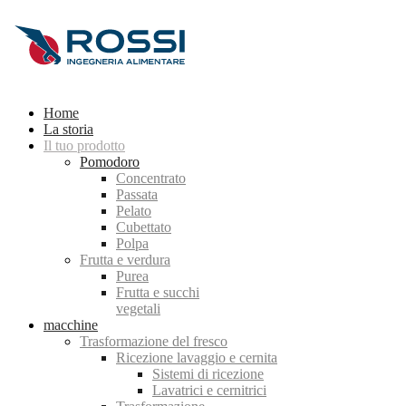
Home
La storia
Il tuo prodotto
Pomodoro
Concentrato
Passata
Pelato
Cubettato
Polpa
Frutta e verdura
Purea
Frutta e succhi
vegetali
macchine
Trasformazione del fresco
Ricezione lavaggio e cernita
Sistemi di ricezione
Lavatrici e cernitrici