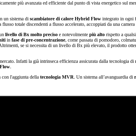
camente più avanzata ed efficiente dal punto di vista energetico sul me
on un sistema di
scambiatore di calore
Hybrid Flow
integrato in ogni
a flusso totale discendenti a flusso accelerato, accoppiati da una camera 
un
livello di Bx molto preciso
e notevolmente
più alto
rispetto a quals
iti
in
fase di pre-concentrazione
, come passata di pomodoro, colmatura
. Altrimenti, se si necessita di un livello di Bx più elevato, il prodotto o
ercato. Infatti la già intrinseca efficienza assicurata dalla tecnologia di
 Flow
.
a con l'aggiunta della
tecnologia MVR
. Un sistema all’avanguardia di