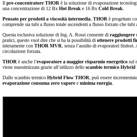
Il
pre-concentratore THOR
è la soluzione di evaporazione tecnologi
una concentrazione di 12 Bx
Hot Break
e 16 Bx
Cold Break
.
Pensato per prodotti a viscosità intermedia
,
THOR
è progettato c
comprende sia tubi a flusso totale ascendenti a flusso forzato che tubi 
Questa esclusiva soluzione di Ing. A. Rossi consente di
raggiungere
pratici, questo vuol dire che si ha la possibilità di
ottenere prodotti fin
interamente con
THOR MVR
, senza l’ausilio di evaporatori finitori
circolazione forzata.
THOR
è anche l’
evaporatore a maggior risparmio energetico
sul m
viene massimizzata grazie all’utilizzo dello
scambio termico Hybrid
Dallo scambio termico
Hybrid Flow THOR
, può essere incrementat
evaporazione
consuma zero vapore
e
minima energia
.