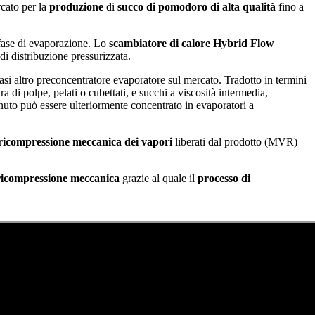
rcato per la
produzione
di
succo di pomodoro di alta qualità
fino a
 fase di evaporazione. Lo
scambiatore di calore Hybrid Flow
di distribuzione pressurizzata.
iasi altro preconcentratore evaporatore sul mercato. Tradotto in termini
 di polpe, pelati o cubettati, e succhi a viscosità intermedia,
ttenuto può essere ulteriormente concentrato in evaporatori a
ricompressione meccanica dei vapori
liberati dal prodotto (MVR)
ricompressione meccanica
grazie al quale il
processo di