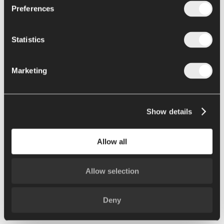
Riempitrici bag in drum e bag in bin Argo
Preferences
Riempitrice bag in box Alya
Retail packaging
Statistics
Formulazione e cottura
Marketing
Cucina all in one Chef
News
Assistenza
Contatti
Show details
Allow all
Home
Eventi
Allow selection
IPACK-IMA 2025
IPACK-IMA
Deny