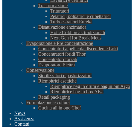
Lavatrici e cernitrici
Trasformazione
Trituratori
Pelatrici, polpatrici e cubettatrici
Turboestrattori Eureka
Disattivazione enzimatica
Hot e Cold break tradizionali
Next Gen Hot Break Metis
Evaporazione e Pre-concentrazione
Concentratori a pellicola discendente Loki
Concentratori ibridi Thor
Concentratori forzati
Evaporatore Elettra
Conservazione
Sterilizzatori e pastorizzatori
Riempitrici asettiche
Riempitrice bag in drum e bag in bin Argo
Riempitrice bag in box Alya
Retail packaging
Formulazione e cottura
Cucina all in one Chef
News
Assistenza
Contatti