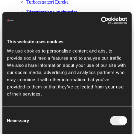
Turboestrattori Eureka
Disattivazione enzimatica
Hot e Cold Break tradizionali
Next Gen Hot Break Metis
This website uses cookies
Evaporazione e
pre-concentrazione
We use cookies to personalise content and ads, to
provide social media features and to analyse our traffic.
Concentratori a pellicola discendente Loki
We also share information about your use of our site with
Concentratori ibridi Thor
our social media, advertising and analytics partners who
may combine it with other information that you’ve
Concentratori forzati Hercules
provided to them or that they’ve collected from your use
Evaporatore Elettra
of their services.
Conservazione
Consent
Sterilizzatori e pastorizzatori
Necessary
Selection
Riempitrici asettiche