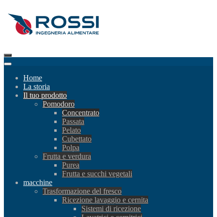
Home
La storia
Il tuo prodotto
Pomodoro
Concentrato
Passata
Pelato
Cubettato
Polpa
Frutta e verdura
Purea
Frutta e succhi vegetali
macchine
Trasformazione del fresco
Ricezione lavaggio e cernita
Sistemi di ricezione